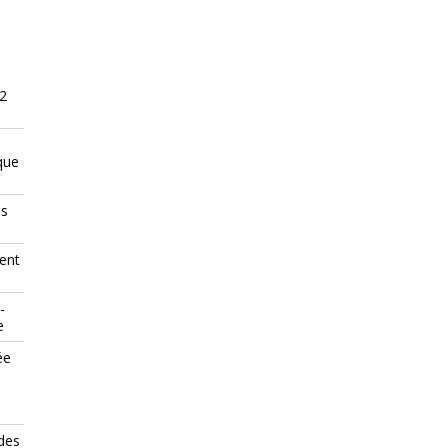
 2
"
que
es
ent
-
e
ée
des