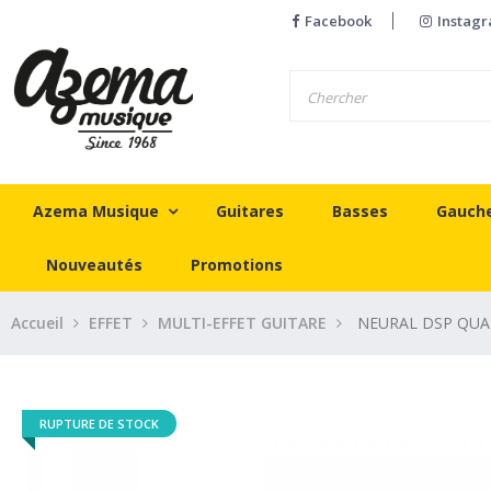
Facebook
Instag
Azema Musique
Guitares
Basses
Gauch
Nouveautés
Promotions
Accueil
EFFET
MULTI-EFFET GUITARE
NEURAL DSP QUA
RUPTURE DE STOCK