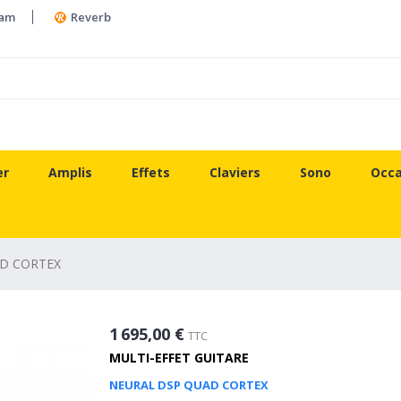
ram
Reverb
er
Amplis
Effets
Claviers
Sono
Occa
D CORTEX
1 695,00 €
TTC
MULTI-EFFET GUITARE
NEURAL DSP QUAD CORTEX