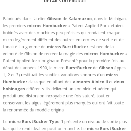
DÉTAILS DU PRODUIT
Fabriqués dans l’atelier
Gibson
de
Kalamazoo
, dans le Michigan,
les premiers
micros Humbucker
« Patent Applied For » étaient
bobinés avec des machines peu précises qui rendaient chaque
micro légèrement différent des autres en termes de sortie et de
tonalité. La gamme de
micros BurstBucker
est née de la
volonté de Gibson de recréer la magie des
micros Humbucker
«
Patent Applied for » originaux. Présenté pour la première fois au
début des années 1990, le micro
BurstBucker
de
Gibson
(types
1, 2 et 3) restituait les subtiles variations sonores d’un
micro
Humbucker
classique en alliant des
aimants Alnico II
et
deux
bobinages
différents. Ils délivrent un son plein et aérien qui
produit une distorsion incroyable une fois saturé, tout en
conservant les aigus légèrement plus marqués qui ont fait toute
la renommée du modèle original.
Le
micro BurstBucker Type 1
présente un niveau de sortie plus
bas qui le rend idéal en position manche. Le
micro BurstBucker