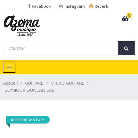
Facebook
Instagram
Reverb
0
Basculer
☰
la
navigation
Accueil
GUITARE
MICRO GUITARE
SEYMOUR DUNCAN SA6
RUPTURE DE STOCK