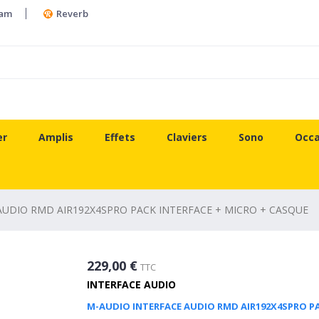
ram
Reverb
er
Amplis
Effets
Claviers
Sono
Occa
AUDIO RMD AIR192X4SPRO PACK INTERFACE + MICRO + CASQUE
229,00 €
TTC
INTERFACE AUDIO
M-AUDIO INTERFACE AUDIO RMD AIR192X4SPRO PA