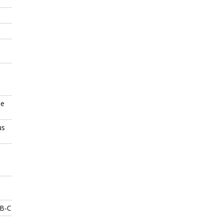
ée
us
SB-C