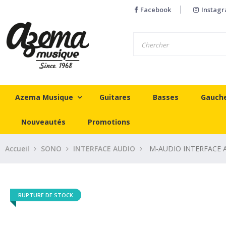
Facebook
Instag
Azema Musique
Guitares
Basses
Gauch
Nouveautés
Promotions
Accueil
SONO
INTERFACE AUDIO
M-AUDIO INTERFACE 
RUPTURE DE STOCK