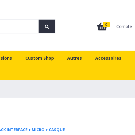
0
Compte
sions
Custom Shop
Autres
Accessoires
CK INTERFACE + MICRO + CASQUE