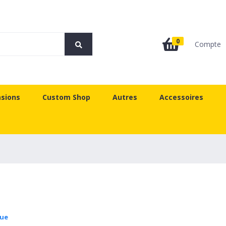
0
Compte
sions
Custom Shop
Autres
Accessoires
que