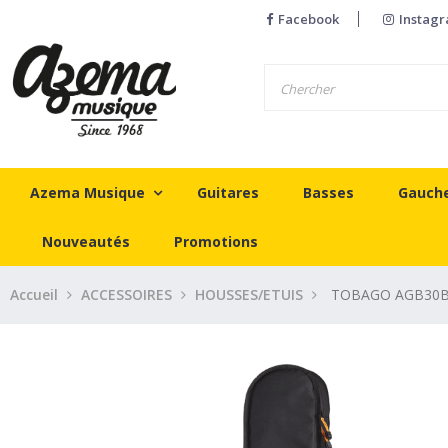
Facebook
Instag
Azema Musique
Guitares
Basses
Gauch
Nouveautés
Promotions
Accueil
ACCESSOIRES
HOUSSES/ETUIS
TOBAGO AGB30B N