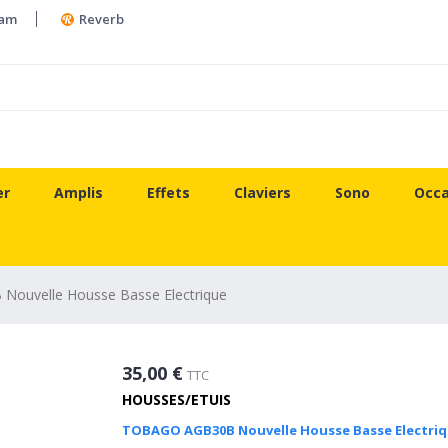
ram
Reverb
er
Amplis
Effets
Claviers
Sono
Occa
ouvelle Housse Basse Electrique
35,00 €
TTC
HOUSSES/ETUIS
TOBAGO AGB30B Nouvelle Housse Basse Electri