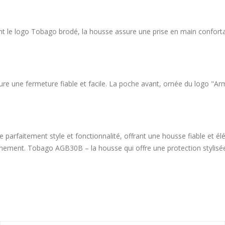
nt le logo Tobago brodé, la housse assure une prise en main confortab
re une fermeture fiable et facile. La poche avant, ornée du logo "Ar
arfaitement style et fonctionnalité, offrant une housse fiable et élég
inement. Tobago AGB30B – la housse qui offre une protection stylisée