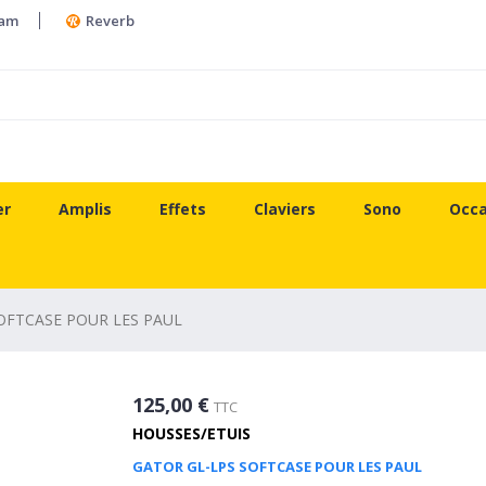
ram
Reverb
er
Amplis
Effets
Claviers
Sono
Occa
OFTCASE POUR LES PAUL
125,00 €
TTC
HOUSSES/ETUIS
GATOR GL-LPS SOFTCASE POUR LES PAUL