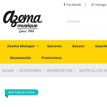
Facebook
Instag
Azema Musique
Guitares
Basses
Gauch
Nouveautés
Promotions
Accueil
ACCESSOIRES
HOUSSES/ETUIS
GATOR GL-LPS S
RUPTURE DE STOCK