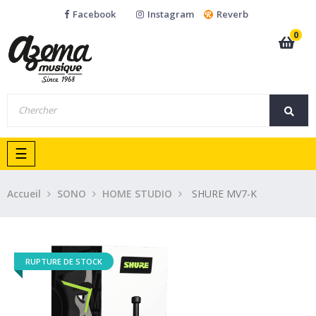
Facebook
Instagram
Reverb
0
Basculer
☰
la
navigation
Accueil
SONO
HOME STUDIO
SHURE MV7-K
RUPTURE DE STOCK