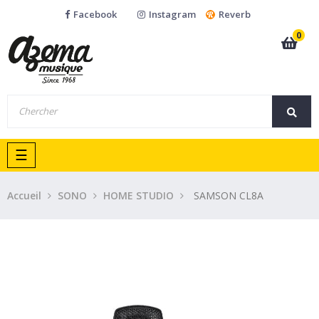
Facebook
Instagram
Reverb
0
Basculer
☰
la
navigation
Accueil
SONO
HOME STUDIO
SAMSON CL8A