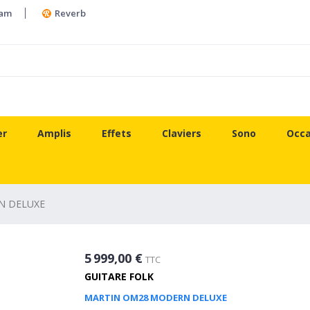
ram
Reverb
er
Amplis
Effets
Claviers
Sono
Occa
N DELUXE
5 999,00 €
TTC
GUITARE FOLK
MARTIN OM28 MODERN DELUXE