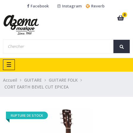
Facebook
Instagram
Reverb
0
Basculer
☰
la
navigation
Accueil
GUITARE
GUITARE FOLK
CORT EARTH BEVEL CUT EPICEA
RUPTURE DE STOCK