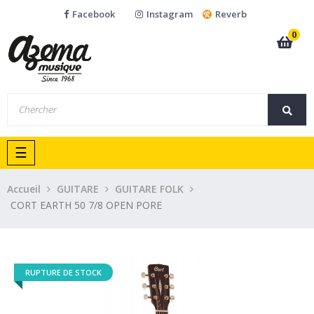
Facebook
Instagram
Reverb
0
Basculer
☰
la
navigation
Accueil
GUITARE
GUITARE FOLK
CORT EARTH 50 7/8 OPEN PORE
RUPTURE DE STOCK