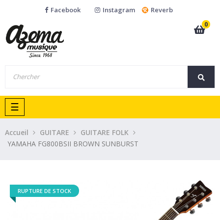
Facebook
Instagram
Reverb
0
Basculer
☰
la
navigation
Accueil
GUITARE
GUITARE FOLK
YAMAHA FG800BSII BROWN SUNBURST
RUPTURE DE STOCK