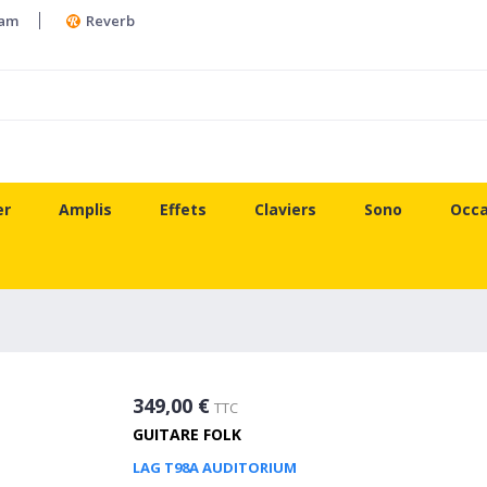
ram
Reverb
er
Amplis
Effets
Claviers
Sono
Occa
M
349,00 €
TTC
GUITARE FOLK
LAG T98A AUDITORIUM