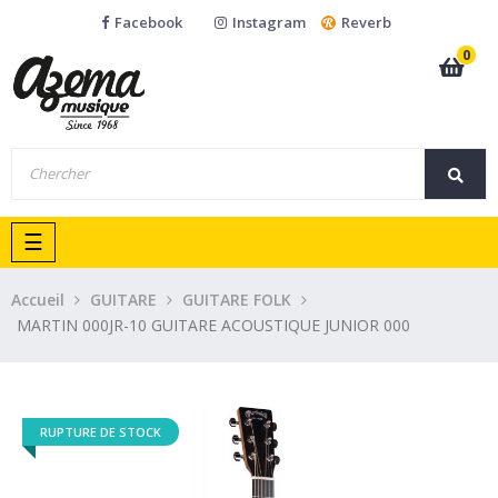
Facebook
Instagram
Reverb
0
Basculer
☰
la
navigation
Accueil
GUITARE
GUITARE FOLK
MARTIN 000JR-10 GUITARE ACOUSTIQUE JUNIOR 000
RUPTURE DE STOCK