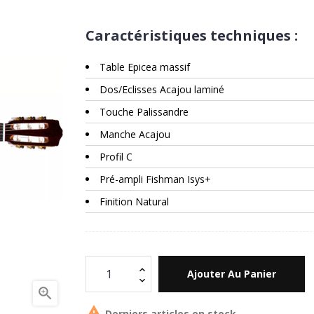
Caractéristiques techniques :
Table Epicea massif
Dos/Eclisses Acajou laminé
Touche Palissandre
Manche Acajou
Profil C
Pré-ampli Fishman Isys+
Finition Natural
Ajouter Au Panier


Derniers articles en stock