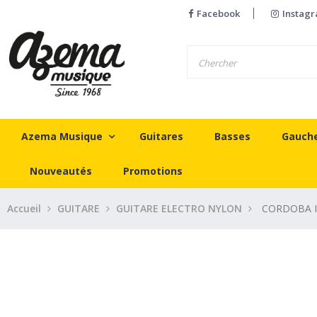
Facebook
Instag
Azema Musique
Guitares
Basses
Gauch
Nouveautés
Promotions
Accueil
GUITARE
GUITARE ELECTRO NYLON
CORDOBA IB