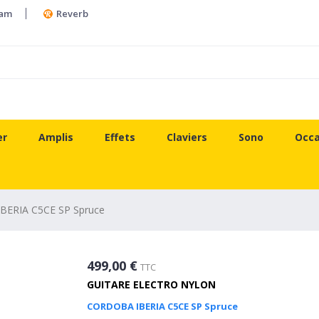
ram
Reverb
er
Amplis
Effets
Claviers
Sono
Occa
ERIA C5CE SP Spruce
499,00 €
TTC
GUITARE ELECTRO NYLON
CORDOBA IBERIA C5CE SP Spruce