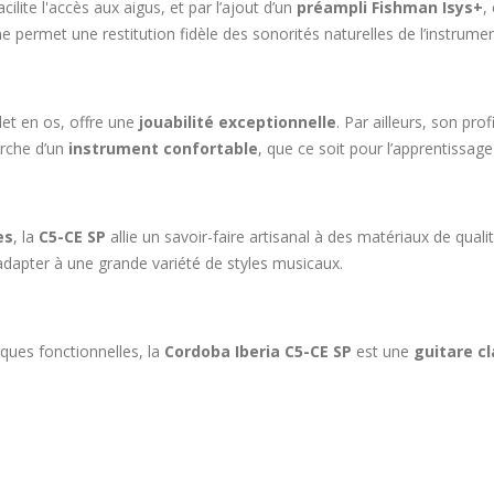
ilite l'accès aux aigus, et par l’ajout d’un
préampli Fishman Isys+
,
permet une restitution fidèle des sonorités naturelles de l’instrumen
let en os, offre une
jouabilité exceptionnelle
. Par ailleurs, son pr
erche d’un
instrument confortable
, que ce soit pour l’apprentissag
es
, la
C5-CE SP
allie un savoir-faire artisanal à des matériaux de quali
s’adapter à une grande variété de styles musicaux.
iques fonctionnelles, la
Cordoba Iberia C5-CE SP
est une
guitare cl