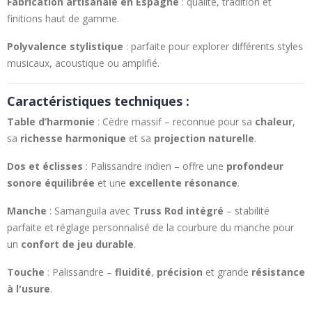
Fabrication artisanale en Espagne
: qualité, tradition et
finitions haut de gamme.
Polyvalence stylistique
: parfaite pour explorer différents styles
musicaux, acoustique ou amplifié.
Caractéristiques techniques :
Table d’harmonie
: Cèdre massif – reconnue pour sa
chaleur
,
sa
richesse harmonique
et sa
projection naturelle
.
Dos et éclisses
: Palissandre indien – offre une
profondeur
sonore équilibrée
et une
excellente résonance
.
Manche
: Samanguila avec
Truss Rod intégré
– stabilité
parfaite et réglage personnalisé de la courbure du manche pour
un
confort de jeu durable
.
Touche
: Palissandre –
fluidité
,
précision
et grande
résistance
à l'usure
.