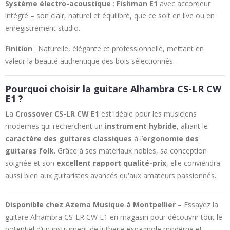
Système électro-acoustique
:
Fishman E1
avec accordeur
intégré – son clair, naturel et équilibré, que ce soit en live ou en
enregistrement studio.
Finition
: Naturelle, élégante et professionnelle, mettant en
valeur la beauté authentique des bois sélectionnés.
Pourquoi choisir la guitare Alhambra CS-LR CW
E1 ?
La
Crossover CS-LR CW E1
est idéale pour les musiciens
modernes qui recherchent un
instrument hybride
, alliant le
caractère des guitares classiques
à l’
ergonomie des
guitares folk
. Grâce à ses matériaux nobles, sa conception
soignée et son
excellent rapport qualité-prix
, elle conviendra
aussi bien aux guitaristes avancés qu'aux amateurs passionnés.
Disponible chez Azema Musique à Montpellier
– Essayez la
guitare Alhambra CS-LR CW E1 en magasin pour découvrir tout le
potentiel d’un instrument de lutherie espagnole moderne et