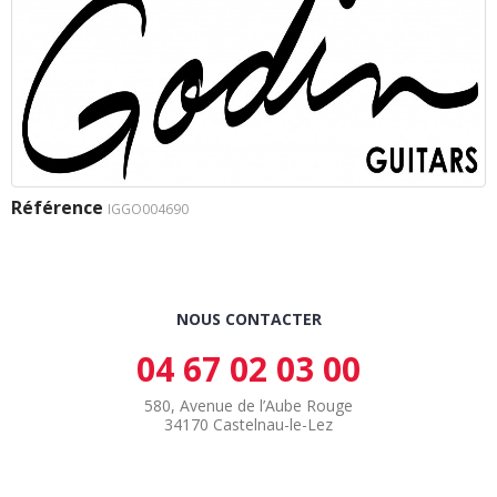
Référence
IGGO004690
NOUS CONTACTER
04 67 02 03 00
580, Avenue de l’Aube Rouge
34170 Castelnau-le-Lez