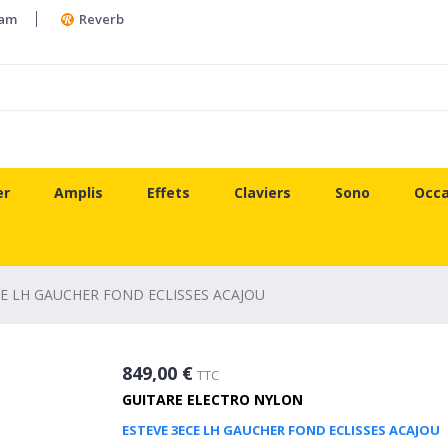
ram
Reverb
er
Amplis
Effets
Claviers
Sono
Occa
CE LH GAUCHER FOND ECLISSES ACAJOU
849,00 €
TTC
GUITARE ELECTRO NYLON
ESTEVE 3ECE LH GAUCHER FOND ECLISSES ACAJOU