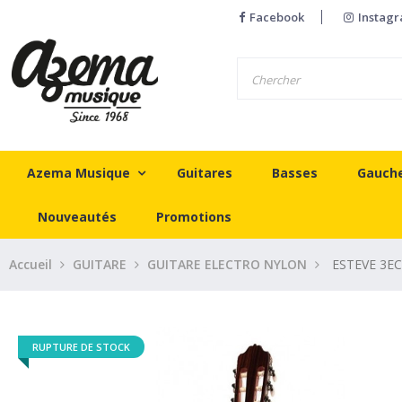
Facebook
Instag
Azema Musique
Guitares
Basses
Gauch
Nouveautés
Promotions
Accueil
GUITARE
GUITARE ELECTRO NYLON
ESTEVE 3E
RUPTURE DE STOCK