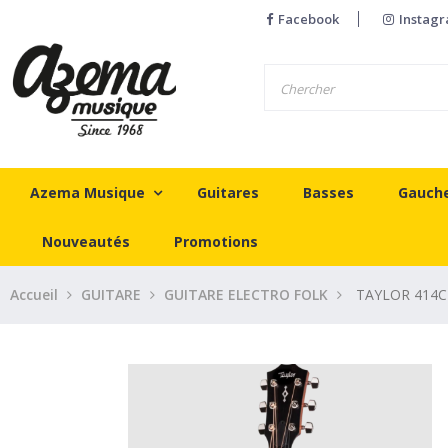
Facebook
Instag
Azema Musique
Guitares
Basses
Gauch
Nouveautés
Promotions
Accueil
GUITARE
GUITARE ELECTRO FOLK
TAYLOR 414C