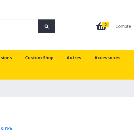
0
Compte
sions
Custom Shop
Autres
Accessoires
 SITKA