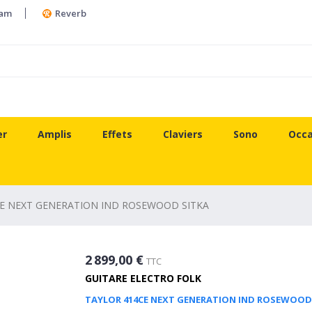
ram
Reverb
er
Amplis
Effets
Claviers
Sono
Occa
E NEXT GENERATION IND ROSEWOOD SITKA
2 899,00 €
TTC
GUITARE ELECTRO FOLK
TAYLOR 414CE NEXT GENERATION IND ROSEWOOD