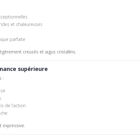
xceptionnelles
ndes et chaleureuses
aque parfaite
gèrement creusés et aigus cristallins.
rmance supérieure
s
:
sse
s
s de l’action
nche
t expressive.