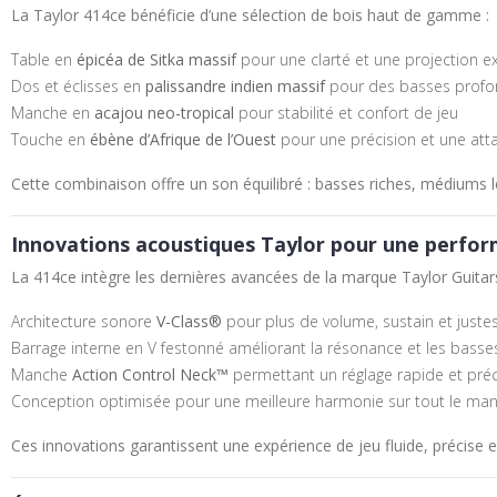
La Taylor 414ce bénéficie d’une sélection de bois haut de gamme :
Table en
épicéa de Sitka massif
pour une clarté et une projection e
Dos et éclisses en
palissandre indien massif
pour des basses profo
Manche en
acajou neo-tropical
pour stabilité et confort de jeu
Touche en
ébène d’Afrique de l’Ouest
pour une précision et une att
Cette combinaison offre un son équilibré : basses riches, médiums lé
Innovations acoustiques Taylor pour une perfo
La 414ce intègre les dernières avancées de la marque
Taylor Guitar
Architecture sonore
V-Class®
pour plus de volume, sustain et juste
Barrage interne en V festonné améliorant la résonance et les basse
Manche
Action Control Neck™
permettant un réglage rapide et préci
Conception optimisée pour une meilleure harmonie sur tout le ma
Ces innovations garantissent une expérience de jeu fluide, précise e