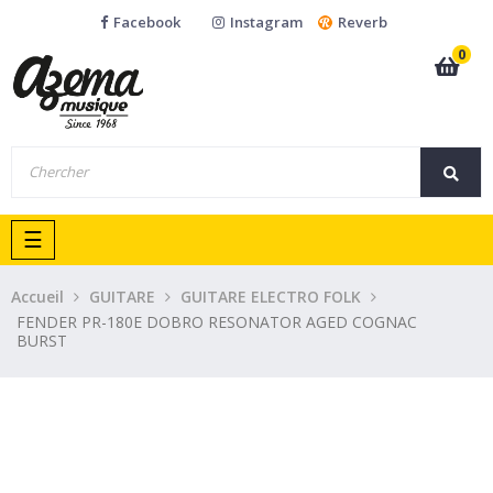
Facebook
Instagram
Reverb
0
Basculer
☰
la
navigation
Accueil
GUITARE
GUITARE ELECTRO FOLK
FENDER PR-180E DOBRO RESONATOR AGED COGNAC
BURST