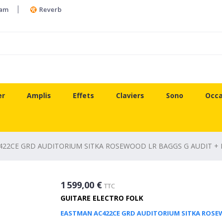
ram
Reverb
er
Amplis
Effets
Claviers
Sono
Occa
22CE GRD AUDITORIUM SITKA ROSEWOOD LR BAGGS G AUDIT + 
1 599,00 €
TTC
GUITARE ELECTRO FOLK
EASTMAN AC422CE GRD AUDITORIUM SITKA ROSEW