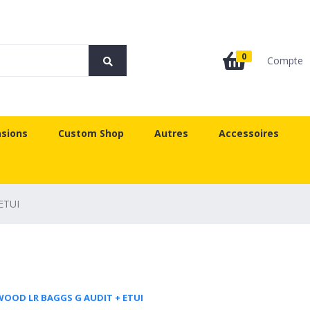
0
Compte
sions
Custom Shop
Autres
Accessoires
ETUI
OOD LR BAGGS G AUDIT + ETUI