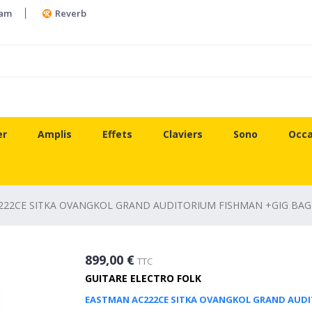
ram
Reverb
er
Amplis
Effets
Claviers
Sono
Occa
222CE SITKA OVANGKOL GRAND AUDITORIUM FISHMAN +GIG BAG
899,00 €
TTC
GUITARE ELECTRO FOLK
EASTMAN AC222CE SITKA OVANGKOL GRAND AUDI