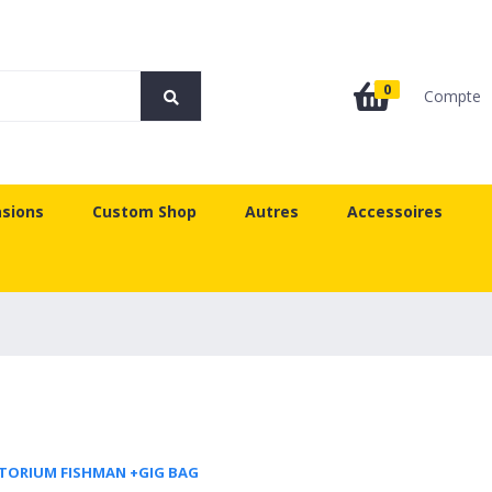
0
Compte
sions
Custom Shop
Autres
Accessoires
TORIUM FISHMAN +GIG BAG