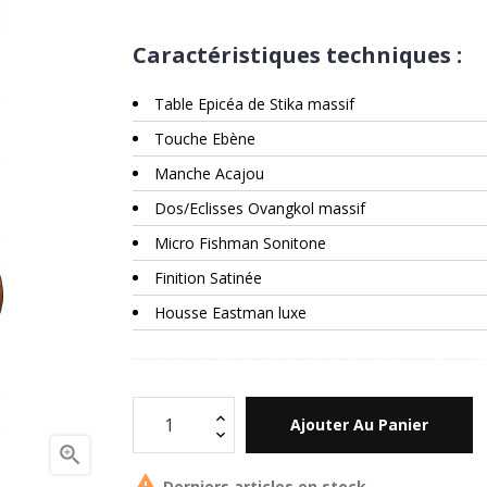
Caractéristiques techniques :
Table Epicéa de Stika massif
Touche Ebène
Manche Acajou
Dos/Eclisses Ovangkol massif
Micro Fishman Sonitone
Finition Satinée
Housse Eastman luxe
Ajouter Au Panier


Derniers articles en stock