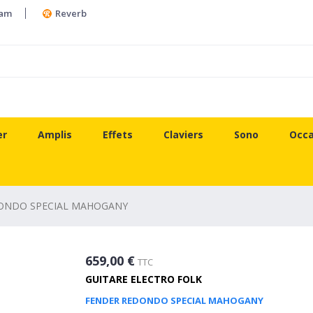
ram
Reverb
er
Amplis
Effets
Claviers
Sono
Occa
ONDO SPECIAL MAHOGANY
659,00 €
TTC
GUITARE ELECTRO FOLK
FENDER REDONDO SPECIAL MAHOGANY