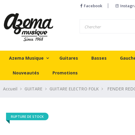
Facebook
Instag
Azema Musique
Guitares
Basses
Gauch
Nouveautés
Promotions
Accueil
GUITARE
GUITARE ELECTRO FOLK
FENDER RED
RUPTURE DE STOCK