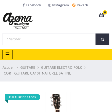
Facebook
Instagram
Reverb
0
Basculer
☰
la
navigation
Accueil
GUITARE
GUITARE ELECTRO FOLK
CORT GUITARE GA10F NATUREL SATINE
RUPTURE DE STOCK