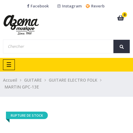
Facebook
Instagram
Reverb
0
Basculer
☰
la
navigation
Accueil
GUITARE
GUITARE ELECTRO FOLK
MARTIN GPC-13E
RUPTURE DE STOCK