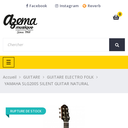
Facebook
Instagram
Reverb
0
Basculer
☰
la
navigation
Accueil
GUITARE
GUITARE ELECTRO FOLK
YAMAHA SLG200S SILENT GUITAR NATURAL
RUPTURE DE STOCK