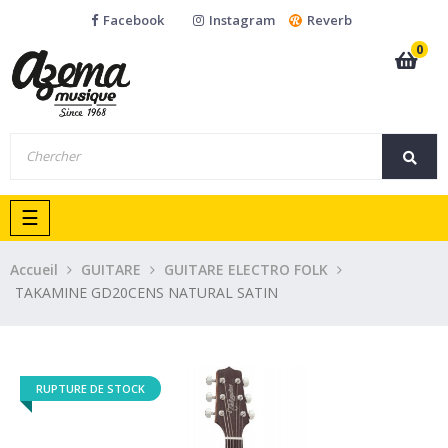
Facebook
Instagram
Reverb
0
Basculer
☰
la
navigation
Accueil
GUITARE
GUITARE ELECTRO FOLK
TAKAMINE GD20CENS NATURAL SATIN
RUPTURE DE STOCK