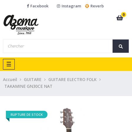
Facebook
Instagram
Reverb
0
Basculer
☰
la
navigation
Accueil
GUITARE
GUITARE ELECTRO FOLK
TAKAMINE GN30CE NAT
RUPTURE DE STOCK