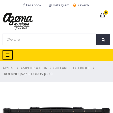
Facebook
Instagram
Reverb
0
Basculer
☰
la
navigation
Accueil
AMPLIFICATEUR
GUITARE ELECTRIQUE
ROLAND JAZZ CHORUS JC-40