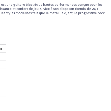
t
est une guitare électrique hautes performances conçue pour les
uissance et confort de jeu. Grâce à son diapason étendu de
26,5
 les styles modernes tels que le metal, le djent, le progressive rock
er