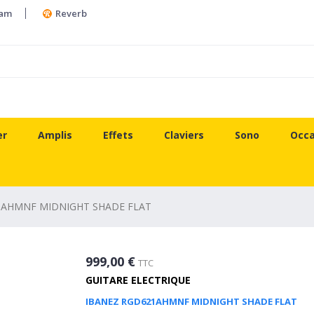
ram
Reverb
er
Amplis
Effets
Claviers
Sono
Occa
1AHMNF MIDNIGHT SHADE FLAT
999,00 €
TTC
GUITARE ELECTRIQUE
IBANEZ RGD621AHMNF MIDNIGHT SHADE FLAT