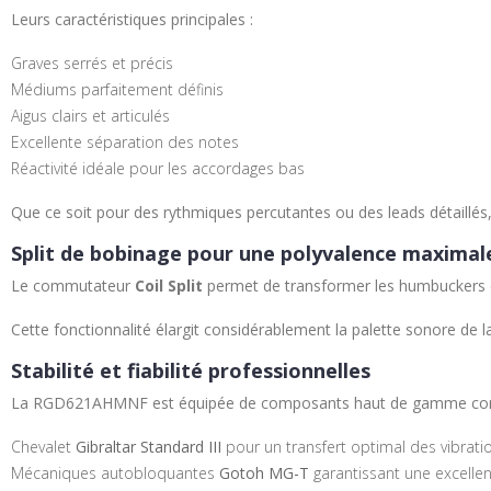
Leurs caractéristiques principales :
Graves serrés et précis
Médiums parfaitement définis
Aigus clairs et articulés
Excellente séparation des notes
Réactivité idéale pour les accordages bas
Que ce soit pour des rythmiques percutantes ou des leads détaillés
Split de bobinage pour une polyvalence maximal
Le commutateur
Coil Split
permet de transformer les humbuckers en 
Cette fonctionnalité élargit considérablement la palette sonore de l
Stabilité et fiabilité professionnelles
La RGD621AHMNF est équipée de composants haut de gamme conçus 
Chevalet
Gibraltar Standard III
pour un transfert optimal des vibrati
Mécaniques autobloquantes
Gotoh MG-T
garantissant une excelle