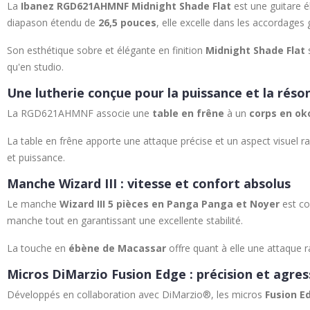
La
Ibanez RGD621AHMNF Midnight Shade Flat
est une guitare é
diapason étendu de
26,5 pouces
, elle excelle dans les accordages 
Son esthétique sobre et élégante en finition
Midnight Shade Flat
s
qu'en studio.
Une lutherie conçue pour la puissance et la rés
La RGD621AHMNF associe une
table en frêne
à un
corps en o
La table en frêne apporte une attaque précise et un aspect visuel ra
et puissance.
Manche Wizard III : vitesse et confort absolus
Le manche
Wizard III 5 pièces en Panga Panga et Noyer
est con
manche tout en garantissant une excellente stabilité.
La touche en
ébène de Macassar
offre quant à elle une attaque r
Micros DiMarzio Fusion Edge : précision et agres
Développés en collaboration avec DiMarzio®, les micros
Fusion E