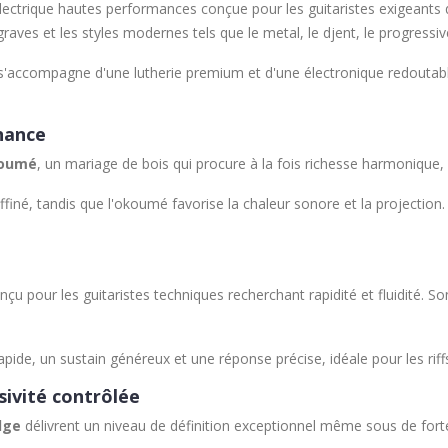
lectrique hautes performances conçue pour les guitaristes exigeants q
graves et les styles modernes tels que le metal, le djent, le progressiv
'accompagne d'une lutherie premium et d'une électronique redoutabl
onance
koumé
, un mariage de bois qui procure à la fois richesse harmonique,
ffiné, tandis que l'okoumé favorise la chaleur sonore et la projection.
çu pour les guitaristes techniques recherchant rapidité et fluidité. Son
apide, un sustain généreux et une réponse précise, idéale pour les ri
sivité contrôlée
dge
délivrent un niveau de définition exceptionnel même sous de fort