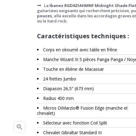
La
Ibanez RGD621AHMNF Midnight Shade Fla
guitaristes exigeants qui recherchent précision, p
pouces
, elle excelle dans les accordages graves et
ou le hard rock.
Caractéristiques techniques :
Corps en okoumé avec table en frêne
Manche Wizard III 5 pièces Panga Panga / Noy
Touche en ébène de Macassar
24 frettes Jumbo
Diapason 26,5" (673 mm)
Radius 400 mm
Micros DiMarzio® Fusion Edge (manche et
chevalet)
Sélecteur avec fonction Coil Split

Chevalet Gibraltar Standard III