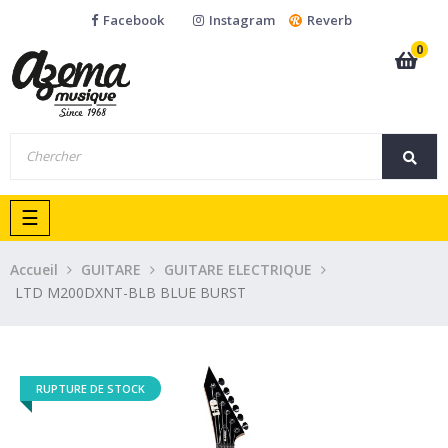
Facebook
Instagram
Reverb
0
Basculer
☰
la
navigation
Accueil
GUITARE
GUITARE ELECTRIQUE
LTD M200DXNT-BLB BLUE BURST
RUPTURE DE STOCK