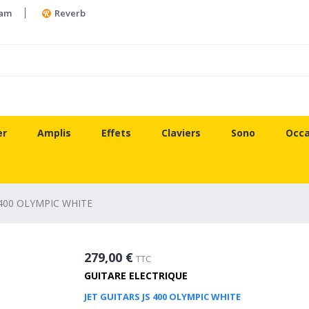
ram
Reverb
er
Amplis
Effets
Claviers
Sono
Occa
 400 OLYMPIC WHITE
279,00 €
TTC
GUITARE ELECTRIQUE
JET GUITARS JS 400 OLYMPIC WHITE