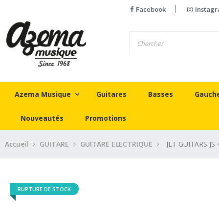
Facebook
Instag
Azema Musique
Guitares
Basses
Gauch
Nouveautés
Promotions
Accueil
GUITARE
GUITARE ELECTRIQUE
JET GUITARS JS
RUPTURE DE STOCK