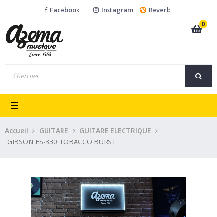
Facebook
Instagram
Reverb
0
Basculer
☰
la
navigation
Accueil
GUITARE
GUITARE ELECTRIQUE
GIBSON ES-330 TOBACCO BURST