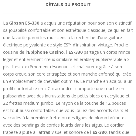
DÉTAILS DU PRODUIT
La
Gibson ES-330
a acquis une réputation pour son son distinctif,
sa jouabilité confortable et son esthétique classique, ce qui en fait
une favorite parmi les musiciens à la recherche d'une guitare
électrique polyvalente de style ES™ d'inspiration vintage. Proche
cousine de
l'Epiphone Casino
,
l'ES-330
partage un corps mince
léger et entièrement creux similaire en érable/peuplier/érable à 3
plis. Il est extrêmement résonnant et chaleureux grâce à son
corps creux, son cordier trapèze et son manche enfoncé qui crée
un emplacement de chevalet optimisé. Le manche en acajou a un
profil confortable en « C » arrondi et comporte une touche en
palissandre avec des incrustations de petits blocs en acrylique et
22 frettes medium jumbo. Le rayon de la touche de 12 pouces
est tout aussi confortable, que vous jouiez des accords clairs et
saccadés à la première frette ou des lignes de plomb brûlantes
avec des bendings de cordes lourds dans les aigus. Le cordier
trapèze ajoute à l'attrait visuel et sonore de
l'ES-330
, tandis que