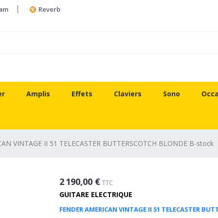
ram
Reverb
er
Amplis
Effets
Claviers
Sono
Occa
AN VINTAGE II 51 TELECASTER BUTTERSCOTCH BLONDE B-stock
2 190,00 €
TTC
GUITARE ELECTRIQUE
FENDER AMERICAN VINTAGE II 51 TELECASTER BU