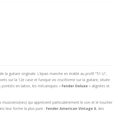
de la guitare originale. L’épais manche en érable au profil ”’51 U”,
ts sur la 12e case et l’unique vis cruciforme sur la guitare, située
s pontets en laiton, les mécaniques «
Fender Deluxe
» alignées et
es musiciens(nes) qui apprécient particulièrement le son et le toucher
ans leur forme la plus pure :
Fender American Vintage II
, des