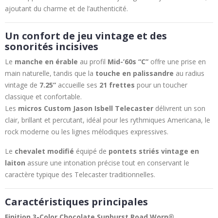
ajoutant du charme et de l’authenticité.
Un confort de jeu vintage et des
sonorités incisives
Le
manche en érable
au profil
Mid-’60s “C”
offre une prise en
main naturelle, tandis que la
touche en palissandre
au radius
vintage de
7.25”
accueille ses
21 frettes
pour un toucher
classique et confortable.
Les
micros Custom Jason Isbell Telecaster
délivrent un son
clair, brillant et percutant, idéal pour les rythmiques Americana, le
rock moderne ou les lignes mélodiques expressives.
Le
chevalet modifié
équipé de
pontets striés vintage en
laiton
assure une intonation précise tout en conservant le
caractère typique des Telecaster traditionnelles.
Caractéristiques principales
Finition 3-Color Chocolate Sunburst Road Worn®