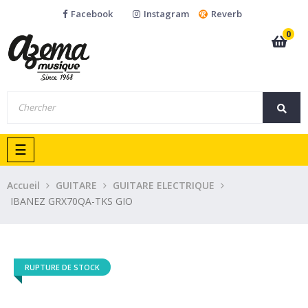
Facebook
Instagram
Reverb
0
Basculer
☰
la
navigation
Accueil
GUITARE
GUITARE ELECTRIQUE
IBANEZ GRX70QA-TKS GIO
RUPTURE DE STOCK