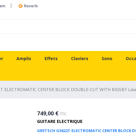
ram
Reverb
er
Amplis
Effets
Claviers
Sono
Occa
 ELECTROMATIC CENTER BLOCK DOUBLE-CUT WITH BIGSBY Laurel Fi
749,00 €
TTC
GUITARE ELECTRIQUE
GRETSCH G5622T ELECTROMATIC CENTER BLOCK DOU