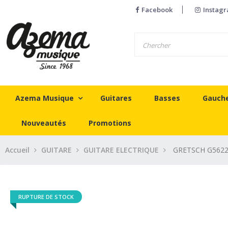
Facebook
Instag
Azema Musique
Guitares
Basses
Gauch
Nouveautés
Promotions
Accueil
GUITARE
GUITARE ELECTRIQUE
GRETSCH G5622T
RUPTURE DE STOCK