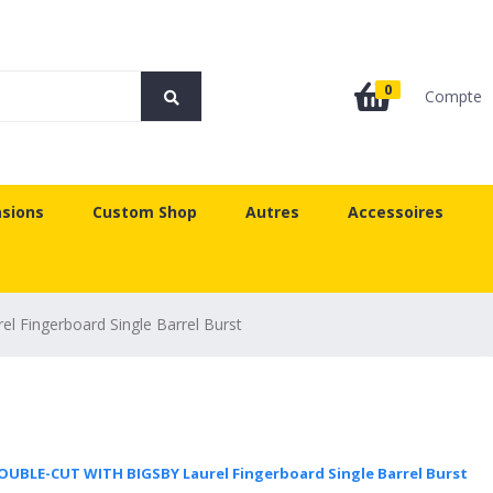
0
Compte
sions
Custom Shop
Autres
Accessoires
ngerboard Single Barrel Burst
BLE-CUT WITH BIGSBY Laurel Fingerboard Single Barrel Burst