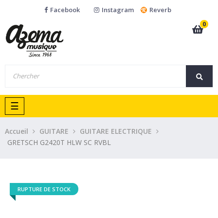
Facebook
Instagram
Reverb
0
Basculer
☰
la
navigation
Accueil
GUITARE
GUITARE ELECTRIQUE
GRETSCH G2420T HLW SC RVBL
RUPTURE DE STOCK