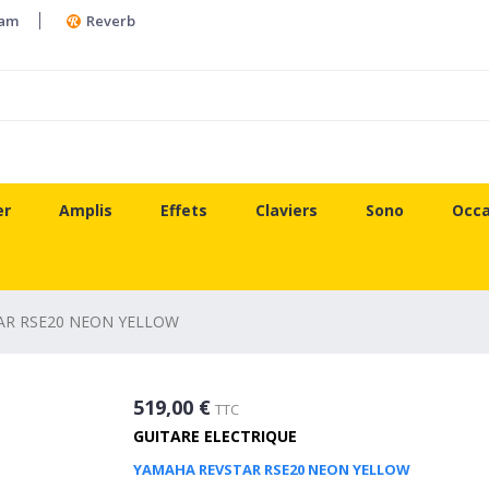
ram
Reverb
er
Amplis
Effets
Claviers
Sono
Occa
AR RSE20 NEON YELLOW
519,00 €
TTC
GUITARE ELECTRIQUE
YAMAHA REVSTAR RSE20 NEON YELLOW