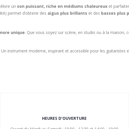
délivre un
son puissant, riche en médiums chaleureux
et parfait
lité) permet d’obtenir des
aigus plus brillants
et des
basses plus 
onore unique
. Que vous soyez sur scène, en studio ou à la maison, c
Un instrument moderne, inspirant et accessible pour les guitaristes e
HEURES D'OUVERTURE
Ouvert du Mardi au Samedi : 10:00 - 12:30 et 14:00 - 19:00