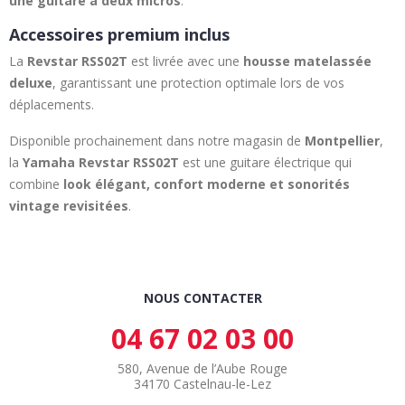
une guitare à deux micros
.
Accessoires premium inclus
La
Revstar RSS02T
est livrée avec une
housse matelassée
deluxe
, garantissant une protection optimale lors de vos
déplacements.
Disponible prochainement dans notre magasin de
Montpellier
,
la
Yamaha Revstar RSS02T
est une guitare électrique qui
combine
look élégant, confort moderne et sonorités
vintage revisitées
.
NOUS CONTACTER
04 67 02 03 00
580, Avenue de l’Aube Rouge
34170 Castelnau-le-Lez