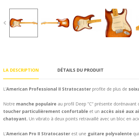
LA DESCRIPTION
DÉTAILS DU PRODUIT
L’
American Professional II Stratocaster
profite de plus de
soix
Notre
manche populaire
au profil Deep ”C” présente dorénavant
toucher particulièrement confortable
et un
accès aisé aux a
chatoyant.
Un vibrato à deux points retravaillé avec un bloc en acie
L’
American Pro II Stratocaster
est une
guitare polyvalente
qui