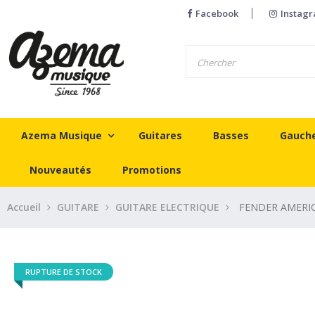
Facebook
Instag
Azema Musique
Guitares
Basses
Gauch
Nouveautés
Promotions
Accueil
GUITARE
GUITARE ELECTRIQUE
FENDER AMERIC
RUPTURE DE STOCK