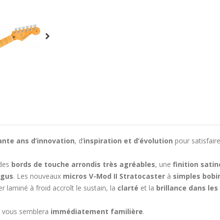
ante ans d’innovation
, d’
inspiration et d’évolution
pour satisfaire
 des
bords de touche arrondis très agréables
, une
finition sati
igus
. Les nouveaux
micros V-Mod II Stratocaster
à
simples bobi
r laminé à froid accroît le sustain, la
clarté
et la
brillance dans les
 vous semblera
immédiatement familière
.