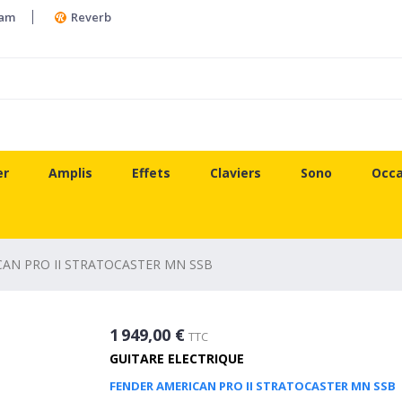
ram
Reverb
er
Amplis
Effets
Claviers
Sono
Occa
AN PRO II STRATOCASTER MN SSB
1 949,00 €
TTC
GUITARE ELECTRIQUE
FENDER AMERICAN PRO II STRATOCASTER MN SSB