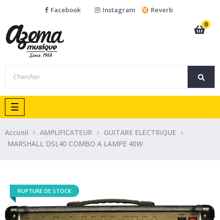
Facebook
Instagram
Reverb
0
Basculer
☰
la
navigation
Accueil
AMPLIFICATEUR
GUITARE ELECTRIQUE
MARSHALL DSL40 COMBO A LAMPE 40W
RUPTURE DE STOCK