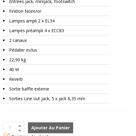
Entrées jack, minijack, footswitch
Finition Noire/or
Lampes ampli 2 x EL34
Lampes préampli 4 x ECC83
2 canaux
Pédalier inclus
22,90 kg
40 W
Reverb
Sortie baffle externe
Sorties Line out jack, 5 x jack 6,35 mm
Ajouter Au Panier
