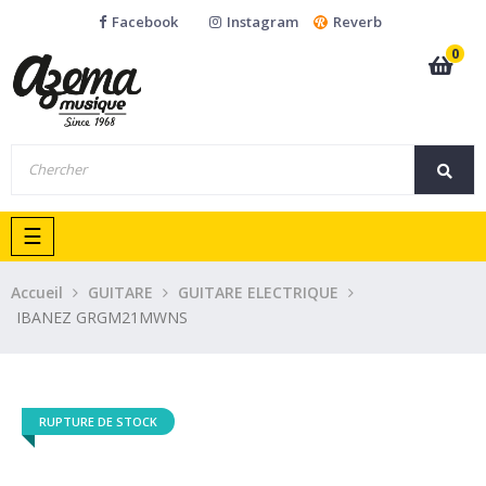
Facebook
Instagram
Reverb
0
Basculer
☰
la
navigation
Accueil
GUITARE
GUITARE ELECTRIQUE
IBANEZ GRGM21MWNS
RUPTURE DE STOCK