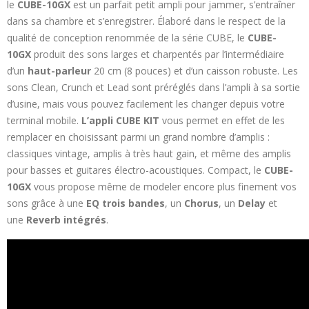
le
CUBE-10GX
est un parfait petit ampli pour jammer, s’entraîner
dans sa chambre et s’enregistrer. Élaboré dans le respect de la
qualité de conception renommée de la série CUBE, le
CUBE-
10GX
produit des sons larges et charpentés par l’intermédiaire
d’un
haut-parleur
20 cm (8 pouces) et d’un caisson robuste. Les
sons Clean, Crunch et Lead sont préréglés dans l’ampli à sa sortie
d’usine, mais vous pouvez facilement les changer depuis votre
terminal mobile.
L’appli CUBE KIT
vous permet en effet de les
remplacer en choisissant parmi un grand nombre d’amplis :
classiques vintage, amplis à très haut gain, et même des amplis
pour basses et guitares électro-acoustiques. Compact, le
CUBE-
10GX
vous propose même de modeler encore plus finement vos
sons grâce à une
EQ trois bandes
, un
Chorus
, un
Delay
et
une
Reverb intégrés
.