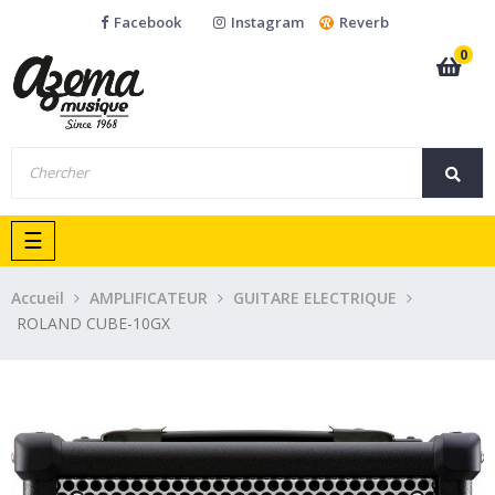
Facebook
Instagram
Reverb
0
Basculer
☰
la
navigation
Accueil
AMPLIFICATEUR
GUITARE ELECTRIQUE
ROLAND CUBE-10GX