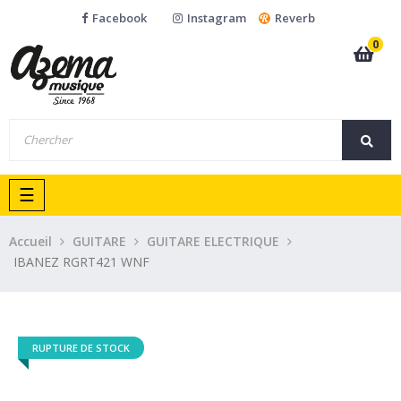
Facebook
Instagram
Reverb
0
Basculer
☰
la
navigation
Accueil
GUITARE
GUITARE ELECTRIQUE
IBANEZ RGRT421 WNF
RUPTURE DE STOCK