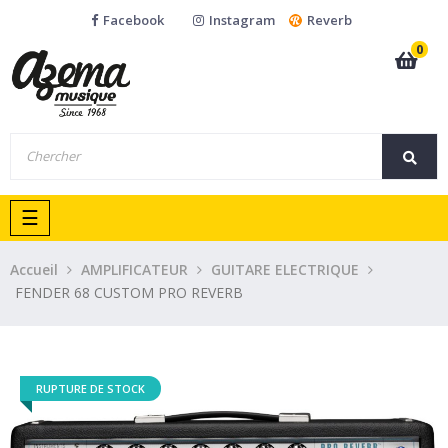
Facebook
Instagram
Reverb
0
Basculer
☰
la
navigation
Accueil
AMPLIFICATEUR
GUITARE ELECTRIQUE
FENDER 68 CUSTOM PRO REVERB
RUPTURE DE STOCK