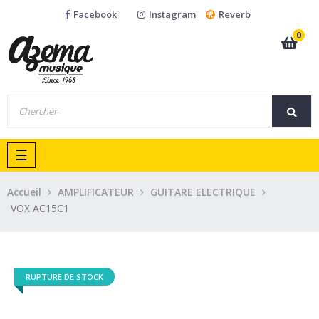
Facebook
Instagram
Reverb
0
Basculer
☰
la
navigation
Accueil
AMPLIFICATEUR
GUITARE ELECTRIQUE
VOX AC15C1
RUPTURE DE STOCK