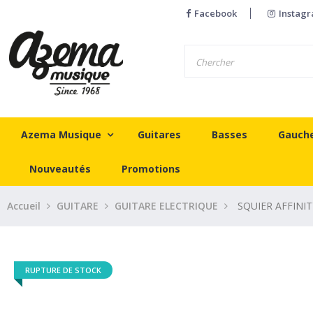
Facebook
Instag
Azema Musique
Guitares
Basses
Gauch
Nouveautés
Promotions
Accueil
GUITARE
GUITARE ELECTRIQUE
SQUIER AFFINI
RUPTURE DE STOCK