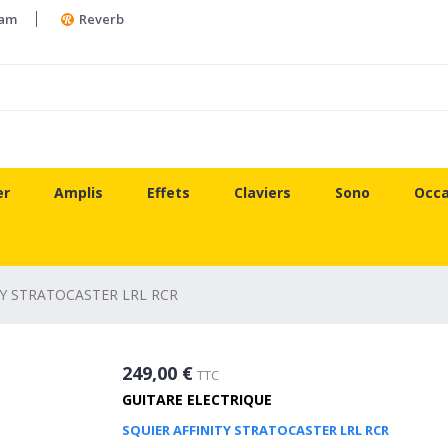
ram
Reverb
er
Amplis
Effets
Claviers
Sono
Occa
TY STRATOCASTER LRL RCR
249,00 €
TTC
GUITARE ELECTRIQUE
SQUIER AFFINITY STRATOCASTER LRL RCR