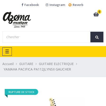
Facebook
Instagram
Reverb
0
Basculer
☰
la
navigation
Accueil
GUITARE
GUITARE ELECTRIQUE
YAMAHA PACIFICA PA112JLYNSII GAUCHER
RUPTURE DE STOCK