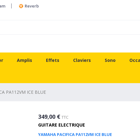
ram
Reverb
er
Amplis
Effets
Claviers
Sono
Occa
CA PA112VM ICE BLUE
349,00 €
TTC
GUITARE ELECTRIQUE
YAMAHA PACIFICA PA112VM ICE BLUE