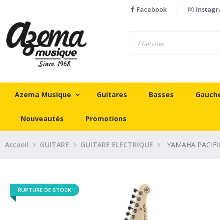
Facebook
Instag
Azema Musique
Guitares
Basses
Gauch
Nouveautés
Promotions
Accueil
GUITARE
GUITARE ELECTRIQUE
YAMAHA PACIFI
RUPTURE DE STOCK